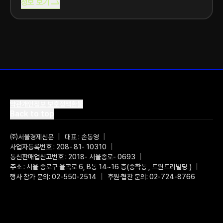
미국 20개
정보 보기
약관
개인정보 보호정책
환불
Back to top
㈜서울경제신문
|
대표 : 손동영
|
사업자등록번호 : 208- 81- 10310
|
통신판매업신고번호 : 2018- 서울종로- 0693
|
주소 : 서울 종로구 율곡로 6, B동 14~16 층(중학동 , 트윈트리빌딩 )
|
행사 참가 문의: 02-550-2514
|
후원·협찬 문의: 02-724-8766